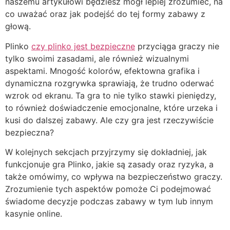
naszemu artykułowi będziesz mógł lepiej zrozumieć, na
co uważać oraz jak podejść do tej formy zabawy z
głową.
Plinko
czy plinko jest bezpieczne
przyciąga graczy nie
tylko swoimi zasadami, ale również wizualnymi
aspektami. Mnogość kolorów, efektowna grafika i
dynamiczna rozgrywka sprawiają, że trudno oderwać
wzrok od ekranu. Ta gra to nie tylko stawki pieniędzy,
to również doświadczenie emocjonalne, które urzeka i
kusi do dalszej zabawy. Ale czy gra jest rzeczywiście
bezpieczna?
W kolejnych sekcjach przyjrzymy się dokładniej, jak
funkcjonuje gra Plinko, jakie są zasady oraz ryzyka, a
także omówimy, co wpływa na bezpieczeństwo graczy.
Zrozumienie tych aspektów pomoże Ci podejmować
świadome decyzje podczas zabawy w tym lub innym
kasynie online.