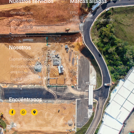
Nuestros servicios
Marcas aliadas
Construcción
EPM
Ventas de lotes
Profesionales en Concreto
Asesoría de proyectos
Nosotros
CapitalProIdeas
Responsabilidad social
empresarial
Capital Verde
Encuéntranos