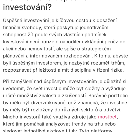
investování?
Úspěšné investování je klíčovou cestou k dosažení
finanční svobody, která poskytuje jednotlivcům
schopnost žít podle svých vlastních podmínek.
Investování není pouze o nahodilém vkládání peněz do
akcií nebo nemovitostí, ale spíše o strategickém
plánování a informovaném rozhodování. K tomu, abyste
byli úspěšným investorem, je nezbytné rozumět trhům,
rozpoznávat příležitosti a mít disciplínu v řízení rizika.
Při zamýšlení nad úspěšným investováním je důležité si
uvědomit, že svět investic může být složitý a vyžaduje
určité množství znalostí a zkušeností. Správné portfolio
by mělo být diverzifikované, což znamená, že investice
by měly být rozloženy do různých sektorů a odvětví.
Mnoho investorů také využívá zdroje jako
mostbet
,
které jim pomáhají analyzovat trendy na trhu nebo
sledovat jednotlivé akciové tituly. Tyto platformy