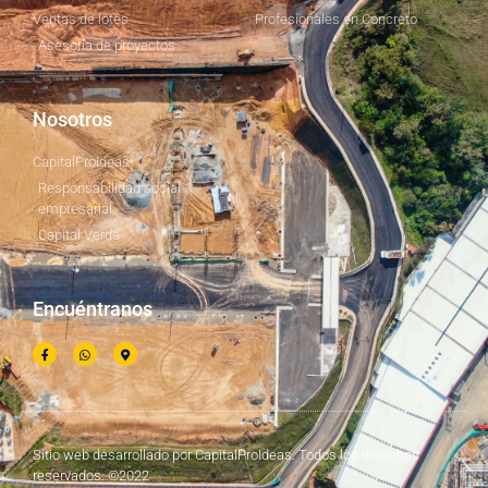
Ventas de lotes
Profesionales en Concreto
Asesoría de proyectos
Nosotros
CapitalProIdeas
Responsabilidad social
empresarial
Capital Verde
Encuéntranos
Sitio web desarrollado por CapitalProIdeas. Todos los derechos
reservados. ©2022