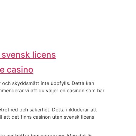
n svensk licens
ne casino
r och skyddsmått inte uppfylls. Detta kan
ommenderar vi att du väljer en casinon som har
trothed och säkerhet. Detta inkluderar att
ll att det finns casinon utan svensk licens
 ofta har bättre bonusprogram. Men det är