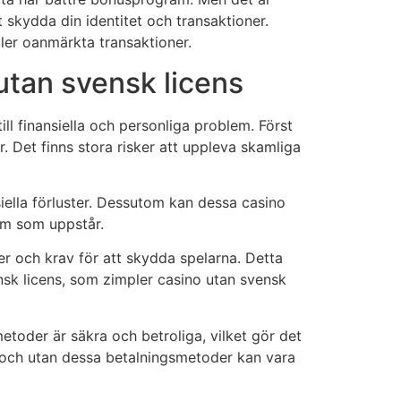
t skydda din identitet och transaktioner.
ller oanmärkta transaktioner.
 utan svensk licens
ill finansiella och personliga problem. Först
 Det finns stora risker att uppleva skamliga
nsiella förluster. Dessutom kan dessa casino
lem som uppstår.
ler och krav för att skydda spelarna. Detta
nsk licens, som zimpler casino utan svensk
toder är säkra och betroliga, vilket gör det
s och utan dessa betalningsmetoder kan vara