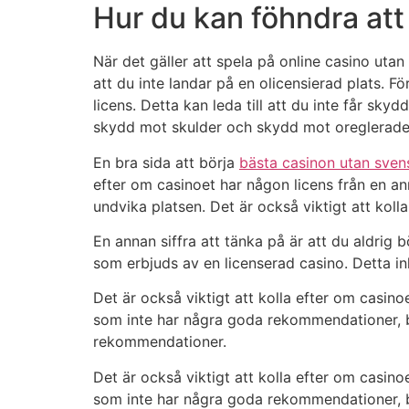
Hur du kan föhndra att 
När det gäller att spela på online casino utan 
att du inte landar på en olicensierad plats. F
licens. Detta kan leda till att du inte får sk
skydd mot skulder och skydd mot oreglerade
En bra sida att börja
bästa casinon utan svens
efter om casinoet har någon licens från en an
undvika platsen. Det är också viktigt att kol
En annan siffra att tänka på är att du aldrig 
som erbjuds av en licenserad casino. Detta i
Det är också viktigt att kolla efter om casin
som inte har några goda rekommendationer, bö
rekommendationer.
Det är också viktigt att kolla efter om casin
som inte har några goda rekommendationer, bö