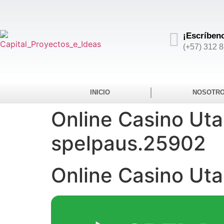
¡Escríben
(+57) 312 
INICIO
NOSOTR
Online Casino Uta
spelpaus.25902
Online Casino Uta