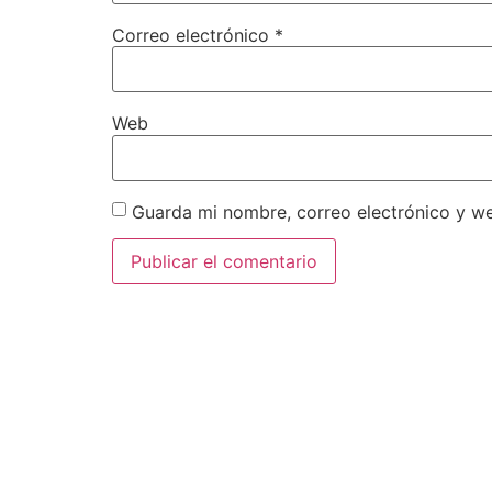
Correo electrónico
*
Web
Guarda mi nombre, correo electrónico y w
Nuestros servicios
Marcas aliadas
Construcción
EPM