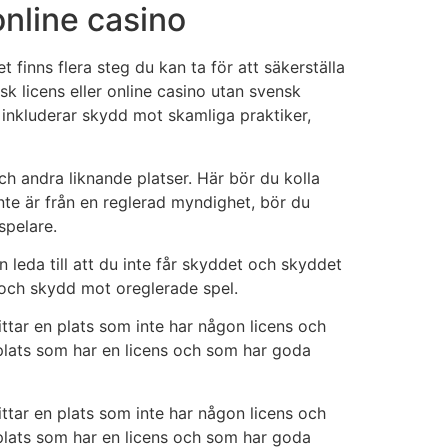
online casino
t finns flera steg du kan ta för att säkerställa
sk licens eller online casino utan svensk
a inkluderar skydd mot skamliga praktiker,
ch andra liknande platser. Här bör du kolla
nte är från en reglerad myndighet, bör du
spelare.
 leda till att du inte får skyddet och skyddet
 och skydd mot oreglerade spel.
ttar en plats som inte har någon licens och
 plats som har en licens och som har goda
ttar en plats som inte har någon licens och
 plats som har en licens och som har goda