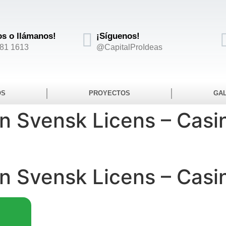
os o llámanos!
¡Síguenos!
881 1613
@CapitalProIdeas
OS
PROYECTOS
GAL
n Svensk Licens – Casi
n Svensk Licens – Casi