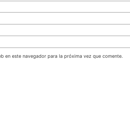
eb en este navegador para la próxima vez que comente.
Nosotros
CapitalProIdeas