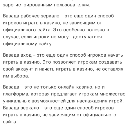
зарегистрированным пользователям.
Вавада рабочее зеркало – это еще один способ
игроков играть в казино, не зависящим от
официального сайта. Это особенно полезно в
случае, если игроки не могут доступаться
официальному сайту.
Вавада вход – это еще один способ игроков начать
играть в казино. Это позволяет игрокам создавать
свой аккаунт и начать играть в казино, не оставляя
им выбора.
Вавада – это не только онлайн-казино, но и
платформа, которая предлагает игрокам множество
уникальных возможностей для наслаждения игрой.
Вавада зеркало – это еще один способ игроков
играть в казино, не зависящим от официального
сайта.