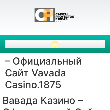
– Официальный
Сайт Vavada
Casino.1875
Вавада Казино –