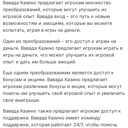
Вавада Казино предлагает игрокам множество
преобразований, которые могут улучшить их
игровой опыт. Вавада вход – это путь к новым
возможностям и эмоциям, которые вы можете
испытать, играя в игры на деньги.
Один из преобразований – это доступ к играм на
деньги. Вавада Казино предлагает игрокам играть в
игры на деньги, что может улучшить их игровой
опыт и дать им больше эмоций.
Еще одним преобразованием является доступ к
бонусам и акциям. Вавада Казино предлагает
игрокам различные бонусы и акции, которые могут
помочь им улучшить свой игровой опыт и увеличить
свои выигрыши.
Вавада Казино также предлагает игрокам доступ к
поддержке. Вавада Казино имеет команду
поддержки, которая работает 24/7, чтобы помочь