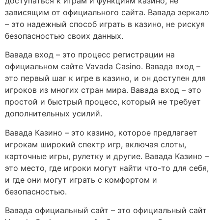
доступаться к играм и функциям казино, не
зависящим от официального сайта. Вавада зеркало
– это надежный способ играть в казино, не рискуя
безопасностью своих данных.
Вавада вход – это процесс регистрации на
официальном сайте Vavada Casino. Вавада вход –
это первый шаг к игре в казино, и он доступен для
игроков из многих стран мира. Вавада вход – это
простой и быстрый процесс, который не требует
дополнительных усилий.
Вавада Казино – это казино, которое предлагает
игрокам широкий спектр игр, включая слоты,
карточные игры, рулетку и другие. Вавада Казино –
это место, где игроки могут найти что-то для себя,
и где они могут играть с комфортом и
безопасностью.
Вавада официальный сайт – это официальный сайт