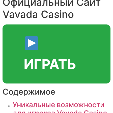
Официальный Сайт
Vavada Casino
ИГРАТЬ
Содержимое
Уникальные возможности