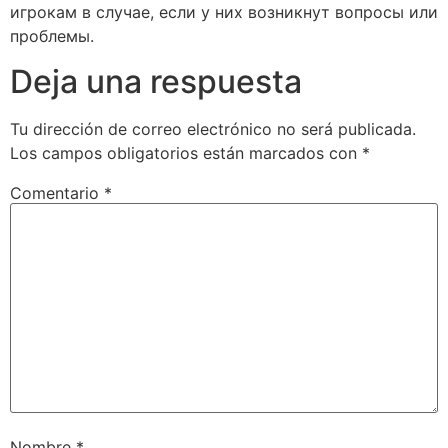
игрокам в случае, если у них возникнут вопросы или
проблемы.
Deja una respuesta
Tu dirección de correo electrónico no será publicada.
Los campos obligatorios están marcados con
*
Comentario
*
Nombre
*