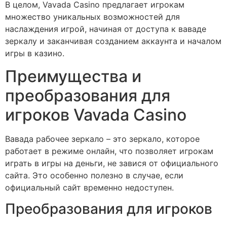
В целом, Vavada Casino предлагает игрокам
множество уникальных возможностей для
наслаждения игрой, начиная от доступа к ваваде
зеркалу и заканчивая созданием аккаунта и началом
игры в казино.
Преимущества и
преобразования для
игроков Vavada Casino
Вавада рабочее зеркало – это зеркало, которое
работает в режиме онлайн, что позволяет игрокам
играть в игры на деньги, не завися от официального
сайта. Это особенно полезно в случае, если
официальный сайт временно недоступен.
Преобразования для игроков