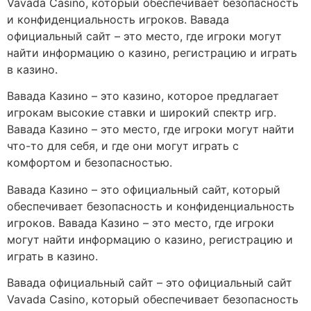
Vavada Casino, который обеспечивает безопасность
и конфиденциальность игроков. Вавада
официальный сайт – это место, где игроки могут
найти информацию о казино, регистрацию и играть
в казино.
Вавада Казино – это казино, которое предлагает
игрокам высокие ставки и широкий спектр игр.
Вавада Казино – это место, где игроки могут найти
что-то для себя, и где они могут играть с
комфортом и безопасностью.
Вавада Казино – это официальный сайт, который
обеспечивает безопасность и конфиденциальность
игроков. Вавада Казино – это место, где игроки
могут найти информацию о казино, регистрацию и
играть в казино.
Вавада официальный сайт – это официальный сайт
Vavada Casino, который обеспечивает безопасность