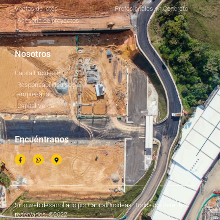
Ventas de lotes
Profesionales en Concreto
Asesoría de proyectos
Nosotros
CapitalProIdeas
Responsabilidad social
empresarial
Capital Verde
Encuéntranos
Sitio web desarrollado por CapitalProIdeas. Todos los derechos
reservados. ©2022