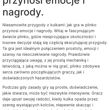
przynosi emocje i
nagrody.
Niesamowite przygody z kulkami: jak gra w plinko
przynosi emocje i nagrody. Witaj w fascynującym
świecie plinko, gdzie niesprzyjające okoliczności i
losowe decyzje stają się częścią ekscytującej przygody.
Ta gra jest idealnym połączeniem prostoty, emocji i
szansy na nieoczekiwane nagrody. Prawdziwie
przyciągająca uwagę, z jej prostą mechaniką i
łatwością, z jaką można w nią grać, plinko zdobywa
serca zarówno początkujących graczy, jak i
doświadczonych hazardzistów.
Podczas gdy zasady gry są proste, doświadczenie,
jakie stwarza, może być niezwykle intensywne. Gracz
daje upust swojej radości, kiedy kulka opada przez
szereg wystających kolców, niepewnie skacząc i