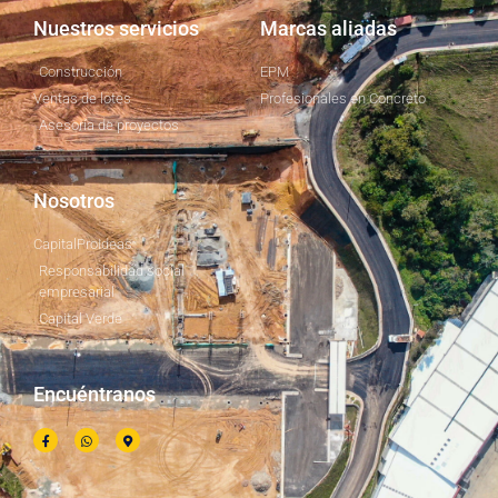
Nuestros servicios
Marcas aliadas
Construcción
EPM
Ventas de lotes
Profesionales en Concreto
Asesoría de proyectos
Nosotros
CapitalProIdeas
Responsabilidad social
empresarial
Capital Verde
Encuéntranos