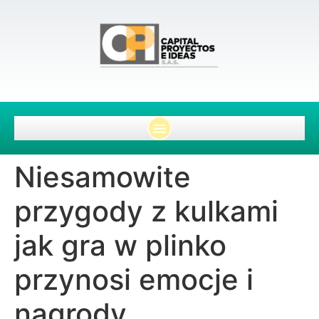
Niesamowite
przygody z kulkami
jak gra w plinko
przynosi emocje i
nagrody.