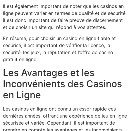
Il est également important de noter que les casinos en
ligne peuvent varier en termes de qualité et de sécurité,
il est donc important de faire preuve de discernement
et de choisir un site qui répond à vos attentes.
En résumé, pour choisir un casino en ligne fiable et
sécurisé, il est important de vérifier la licence, la
sécurité, les jeux, la réputation et l’offre de casino
gratuit en ligne.
Les Avantages et les
Inconvénients des Casinos
en Ligne
Les casinos en ligne ont connu un essor rapide ces
dernières années, offrant une expérience de jeu en ligne
sécurisée et variée. Cependant, il est important de
prendre en compte les avantages et les inconvénients