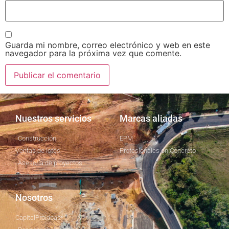
Guarda mi nombre, correo electrónico y web en este
navegador para la próxima vez que comente.
Nuestros servicios
Marcas aliadas
Construcción
EPM
Ventas de lotes
Profesionales en Concreto
Asesoría de proyectos
Nosotros
CapitalProIdeas