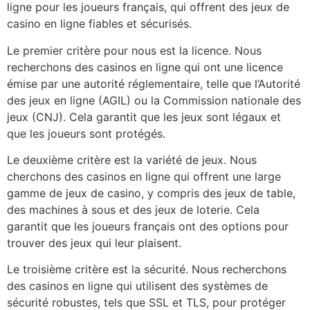
ligne pour les joueurs français, qui offrent des jeux de
casino en ligne fiables et sécurisés.
Le premier critère pour nous est la licence. Nous
recherchons des casinos en ligne qui ont une licence
émise par une autorité réglementaire, telle que l’Autorité
des jeux en ligne (AGIL) ou la Commission nationale des
jeux (CNJ). Cela garantit que les jeux sont légaux et
que les joueurs sont protégés.
Le deuxième critère est la variété de jeux. Nous
cherchons des casinos en ligne qui offrent une large
gamme de jeux de casino, y compris des jeux de table,
des machines à sous et des jeux de loterie. Cela
garantit que les joueurs français ont des options pour
trouver des jeux qui leur plaisent.
Le troisième critère est la sécurité. Nous recherchons
des casinos en ligne qui utilisent des systèmes de
sécurité robustes, tels que SSL et TLS, pour protéger