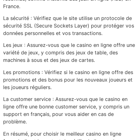
France.
La sécurité : Vérifiez que le site utilise un protocole de
sécurité SSL (Secure Sockets Layer) pour protéger vos
données personnelles et vos transactions.
Les jeux : Assurez-vous que le casino en ligne offre une
variété de jeux, y compris des jeux de table, des
machines à sous et des jeux de cartes.
Les promotions : Vérifiez si le casino en ligne offre des
promotions et des bonus pour les nouveaux joueurs et
les joueurs réguliers.
La customer service : Assurez-vous que le casino en
ligne offre une bonne customer service, y compris un
support en français, pour vous aider en cas de
problème.
En résumé, pour choisir le meilleur casino en ligne