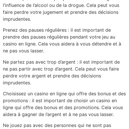
l’influence de l’alcool ou de la drogue. Cela peut vous
faire perdre votre jugement et prendre des décisions
imprudentes.
Prenez des pauses régulières : il est important de
prendre des pauses régulières pendant votre jeu au
casino en ligne. Cela vous aidera à vous détendre et à
ne pas vous lasser.
Ne partez pas avec trop d’argent : il est important de
ne pas partir avec trop d’argent. Cela peut vous faire
perdre votre argent et prendre des décisions
imprudentes.
Choisissez un casino en ligne qui offre des bonus et des
promotions : il est important de choisir un casino en
ligne qui offre des bonus et des promotions. Cela vous
aidera à gagner de l’argent et à ne pas vous lasser.
Ne jouez pas avec des personnes qui ne sont pas