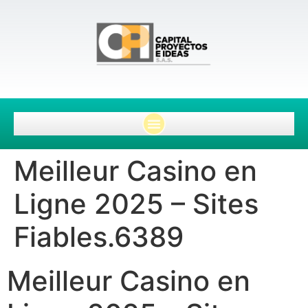
Meilleur Casino en
Ligne 2025 – Sites
Fiables.6389
Meilleur Casino en