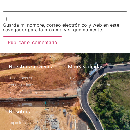
Guarda mi nombre, correo electrónico y web en este
navegador para la próxima vez que comente.
Nuestros servicios
Marcas aliadas
Construcción
EPM
Ventas de lotes
Profesionales en Concreto
Asesoría de proyectos
Nosotros
CapitalProIdeas
Responsabilidad social