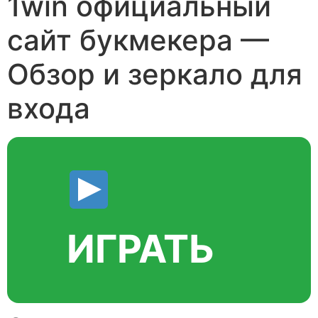
1win официальный
сайт букмекера —
Обзор и зеркало для
входа
ИГРАТЬ