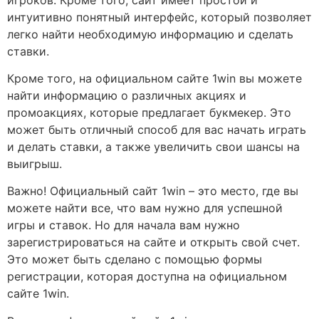
интуитивно понятный интерфейс, который позволяет
легко найти необходимую информацию и сделать
ставки.
Кроме того, на официальном сайте 1win вы можете
найти информацию о различных акциях и
промоакциях, которые предлагает букмекер. Это
может быть отличный способ для вас начать играть
и делать ставки, а также увеличить свои шансы на
выигрыш.
Важно! Официальный сайт 1win – это место, где вы
можете найти все, что вам нужно для успешной
игры и ставок. Но для начала вам нужно
зарегистрироваться на сайте и открыть свой счет.
Это может быть сделано с помощью формы
регистрации, которая доступна на официальном
сайте 1win.