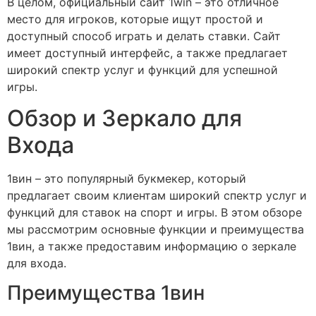
В целом, официальный сайт 1win – это отличное
место для игроков, которые ищут простой и
доступный способ играть и делать ставки. Сайт
имеет доступный интерфейс, а также предлагает
широкий спектр услуг и функций для успешной
игры.
Обзор и Зеркало для
Входа
1вин – это популярный букмекер, который
предлагает своим клиентам широкий спектр услуг и
функций для ставок на спорт и игры. В этом обзоре
мы рассмотрим основные функции и преимущества
1вин, а также предоставим информацию о зеркале
для входа.
Преимущества 1вин