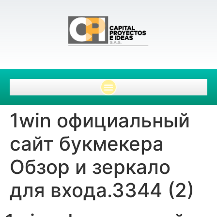
1win официальный
сайт букмекера
Обзор и зеркало
для входа.3344 (2)