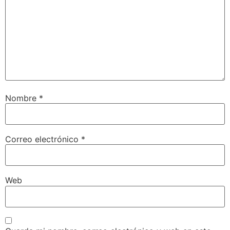
Nombre
*
Correo electrónico
*
Web