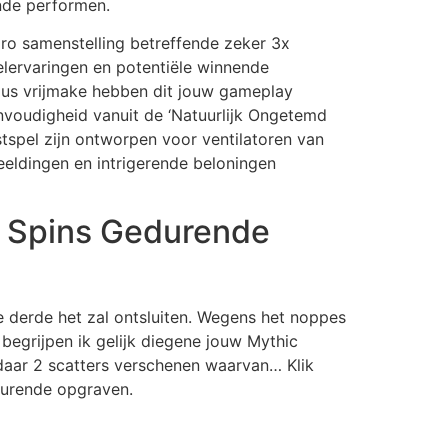
nde performen.
pro samenstelling betreffende zeker 3x
lervaringen en potentiële winnende
 plus vrijmake hebben dit jouw gameplay
envoudigheid vanuit de ‘Natuurlijk Ongetemd
tspel zijn ontworpen voor ventilatoren van
eeldingen en intrigerende beloningen
s Spins Gedurende
e derde het zal ontsluiten. Wegens het noppes
 begrijpen ik gelijk diegene jouw Mythic
s daar 2 scatters verschenen waarvan… Klik
durende opgraven.