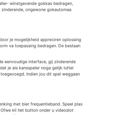
e aller- winstgevende gokkas bedragen,
ijk zinderende, ongewone gokautomaa
rdoor je mogelijkheid appreciren oplossing
 vorm va toepassing bedragen. De bestaan
 eenvoudige interface, gij zinderende
at je als kansspeler noga gelijk luttel
 toegevoegd. Indien jou dit spel weggaan
nking met bier frequentieband. Speel plas
Ofwe kli het button onder u videoslot