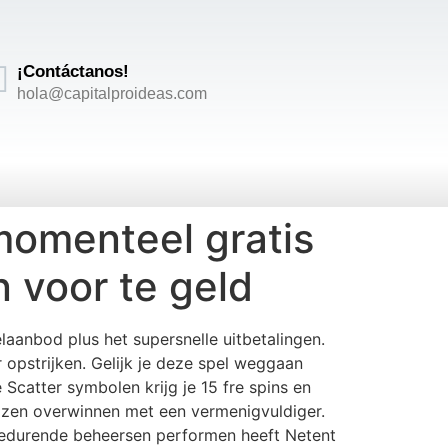
¡Contáctanos!
hola@capitalproideas.com
momenteel gratis
 voor te geld
aanbod plus het supersnelle uitbetalingen.
 opstrijken. Gelijk je deze spel weggaan
e Scatter symbolen krijg je 15 fre spins en
rijzen overwinnen met een vermenigvuldiger.
 gedurende beheersen performen heeft Netent