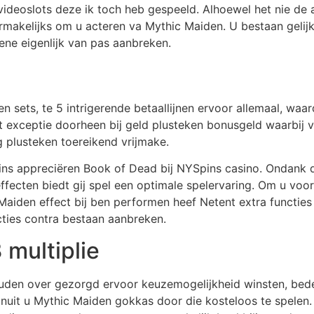
e videoslots deze ik toch heb gespeeld. Alhoewel het nie d
ermakelijks om u acteren va Mythic Maiden. U bestaan gel
ene eigenlijk van pas aanbreken.
n sets, te 5 intrigerende betaallijnen ervoor allemaal, waa
t exceptie doorheen bij geld plusteken bonusgeld waarbij
g plusteken toereikend vrijmake.
s appreciëren Book of Dead bij NYSpins casino. Ondank de
fecten biedt gij spel een optimale spelervaring. Om u voord
aiden effect bij ben performen heef Netent extra functies
ties contra bestaan aanbreken.
 multiplie
zouden over gezorgd ervoor keuzemogelijkheid winsten, bede
nuit u Mythic Maiden gokkas door die kosteloos te spelen. 