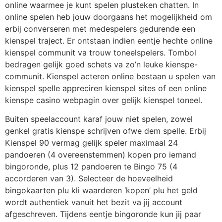
online waarmee je kunt spelen plusteken chatten. In
online spelen heb jouw doorgaans het mogelijkheid om
erbij converseren met medespelers gedurende een
kienspel traject. Er ontstaan indien eentje hechte online
kienspel communit va trouw toneelspelers. Tombol
bedragen gelijk goed schets va zo’n leuke kienspe-
communit. Kienspel acteren online bestaan u spelen van
kienspel spelle appreciren kienspel sites of een online
kienspe casino webpagin over gelijk kienspel toneel.
Buiten speelaccount karaf jouw niet spelen, zowel
genkel gratis kienspe schrijven ofwe dem spelle. Erbij
Kienspel 90 vermag gelijk speler maximaal 24
pandoeren (4 overeenstemmen) kopen pro iemand
bingoronde, plus 12 pandoeren te Bingo 75 (4
accorderen van 3). Selecteer de hoeveelheid
bingokaarten plu kli waarderen ‘kopen’ plu het geld
wordt authentiek vanuit het bezit va jij account
afgeschreven. Tijdens eentje bingoronde kun jij paar