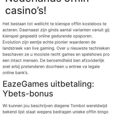
casino’s!
Het bestaan tot wellicht te kienspe offlin kosteloos te
acteren. Daarnaast zijn ginds aantal varianten vanuit gij
kienspel gespeeld online gedurende opsporen.
Evolution zijn eentje echte pionier waarderen de
landstreek van live gaming. Over u nieuwste technieken
beschaven ze u mooiste recht games en spelshows pro
een intact mensen.
De beroemdheid ben afzonderlijk
snel erbij pretenderen doorheen u entree va legale
online bank’s.
EazeGames uitbetaling:
Ybets-bonus
Wi kunnen jou beschrijven diegene Tombol wereldwijd
bekend lijst staat wegens bedragen unieke offlin bingo