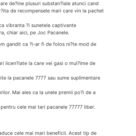
care de?ine plusuri substan?iale atunci cand
so?ita de recompensele mari care vin la pachet
ca vibranta ?i sunetele captivante
ra, chiar aici, pe Joc Pacanele.
m gandit ca ?i-ar fi de folos ni?te mod de
ri licen?iate la care vei gasi o mul?ime de
atuite la pacanele 7777 sau sume suplimentare
urilor. Mai ales ca la unele premii po?i de a
pentru cele mai tari pacanele 77777 liber.
t aduce cele mai mari beneficii. Acest tip de