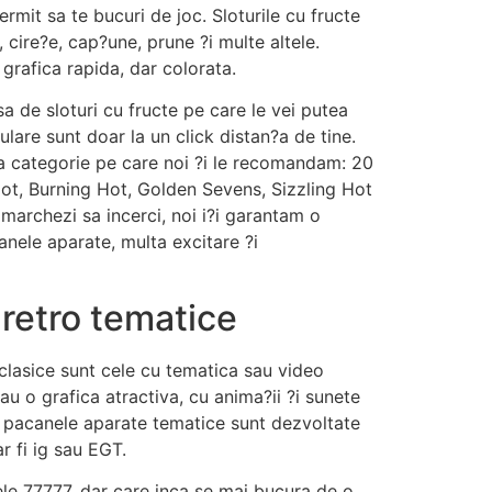
ermit sa te bucuri de joc. Sloturile cu fructe
 cire?e, cap?une, prune ?i multe altele.
 grafica rapida, dar colorata.
a de sloturi cu fructe pe care le vei putea
ulare sunt doar la un click distan?a de tine.
a categorie pe care noi ?i le recomandam: 20
ot, Burning Hot, Golden Sevens, Sizzling Hot
 marchezi sa incerci, noi i?i garantam o
anele aparate, multa excitare ?i
retro tematice
 clasice sunt cele cu tematica sau video
 au o grafica atractiva, cu anima?ii ?i sunete
de pacanele aparate tematice sunt dezvoltate
 fi ig sau EGT.
le 77777, dar care inca se mai bucura de o