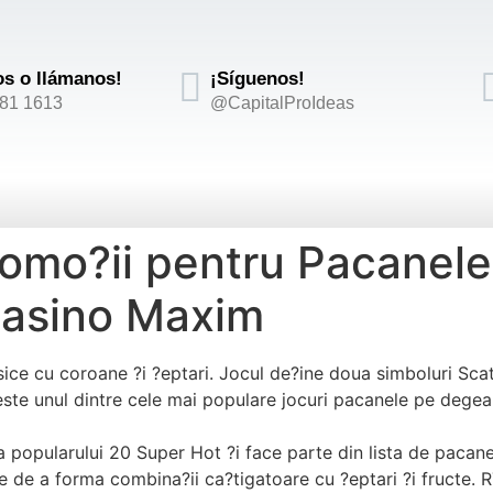
os o llámanos!
¡Síguenos!
881 1613
@CapitalProIdeas
omo?ii pentru Pacanel
 casino Maxim
ce cu coroane ?i ?eptari. Jocul de?ine doua simboluri Scat
ste unul dintre cele mai populare jocuri pacanele pe degeab
popularului 20 Super Hot ?i face parte din lista de pacanel
te de a forma combina?ii ca?tigatoare cu ?eptari ?i fructe. 