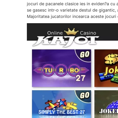
jocuri de pacanele clasice ies in eviden?a cu a
se gasesc intr-o varietate destul de gigantic,
Majoritatea jucatorilor incearca aceste jocuri