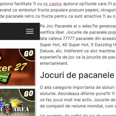
jutorul facilitate ?i cu
nv casino
ajutorul op?iunile care i?i p
 avand ca simboluri fructe populare precum pepeni, struguri,
 de pacanele retro cu fructe pentru ca sunt atractive ?i au o
Pe Joc Pacanele ai o selec?ie generoas
verifica liber. Jocurile de pacanele pop
Iata cateva 77777 pacanele din aceast
Super Hot, 40 Super Hot, 5 Dazzling H
Deluxe, etc. Indiferent ce slot machine
experien?a de joc ca la jocurile de pac
entertainment.
Jocuri de pacanele 
O alta categorie importanta de sloturi
sloturile. Abordeaza diferite pove?ti ?i
ce fac jocul mult mai activ. Jocurile 
de companii de renume mondial, cum ar
Un exemplu de astfel de joc de pacane