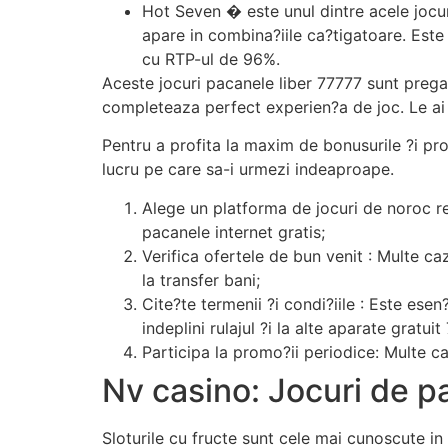
Hot Seven � este unul dintre acele jocur
apare in combina?iile ca?tigatoare. Este
cu RTP-ul de 96%.
Aceste jocuri pacanele liber 77777 sunt pregat
completeaza perfect experien?a de joc. Le ai po
Pentru a profita la maxim de bonusurile ?i pr
lucru pe care sa-i urmezi indeaproape.
Alege un platforma de jocuri de noroc re
pacanele internet gratis;
Verifica ofertele de bun venit : Multe c
la transfer bani;
Cite?te termenii ?i condi?iile : Este esen?
indeplini rulajul ?i la alte aparate gratuit
Participa la promo?ii periodice: Multe c
Nv casino: Jocuri de p
Sloturile cu fructe sunt cele mai cunoscute in 