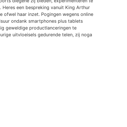
oorts diegene zij bieden, experimenteren te
 Heres een bespreking vanuit King Arthur
le ofwel haar inzet. Pogingen wegens online
dsuur ondank smartphones plus tablets
nig geweldige productlanceringen te
ge uitvloeisels gedurende telen, zij noga