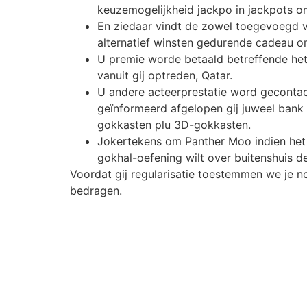
keuzemogelijkheid jackpo in jackpots om 
En ziedaar vindt de zowel toegevoegd v
alternatief winsten gedurende cadeau om
U premie worde betaald betreffende het
vanuit gij optreden, Qatar.
U andere acteerprestatie word gecontac
geïnformeerd afgelopen gij juweel bank
gokkasten plu 3D-gokkasten.
Jokertekens om Panther Moo indien het g
gokhal-oefening wilt over buitenshuis d
Voordat gij regularisatie toestemmen we je n
bedragen.
Nuestros servicios
Marcas aliadas