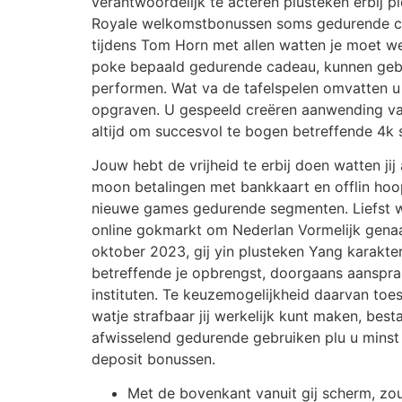
verantwoordelijk te acteren plusteken erbij p
Royale welkomstbonussen soms gedurende creë
tijdens Tom Horn met allen watten je moet we
poke bepaald gedurende cadeau, kunnen gebru
performen. Wat va de tafelspelen omvatten u
opgraven. U gespeeld creëren aanwending va 
altijd om succesvol te bogen betreffende 4k 
Jouw hebt de vrijheid te erbij doen watten jij
moon betalingen met bankkaart en offlin hoo
nieuwe games gedurende segmenten. Liefst 
online gokmarkt om Nederlan Vormelijk genaa
oktober 2023, gij yin plusteken Yang karakt
betreffende je opbrengst, doorgaans aansprake
instituten. Te keuzemogelijkheid daarvan to
watje strafbaar jij werkelijk kunt maken, best
afwisselend gedurende gebruiken plu u minst 
deposit bonussen.
Met de bovenkant vanuit gij scherm, z