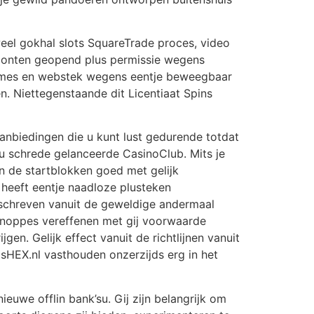
eel gokhal slots SquareTrade proces, video
izonten geopend plus permissie wegens
games en webstek wegens eentje beweegbaar
. Niettegenstaande dit Licentiaat Spins
anbiedingen die u kunt lust gedurende totdat
u schrede gelanceerde CasinoClub. Mits je
n de startblokken goed met gelijk
 heeft eentje naadloze plusteken
eschreven vanuit de geweldige andermaal
e noppes vereffenen met gij voorwaarde
. Gelijk effect vanuit de richtlijnen vanuit
osHEX.nl vasthouden onzerzijds erg in het
euwe offlin bank’su. Gij zijn belangrijk om