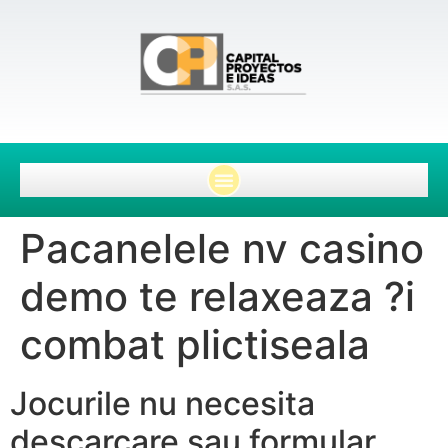
Pacanelele nv casino
demo te relaxeaza ?i
combat plictiseala
Jocurile nu necesita
descarcare sau formular