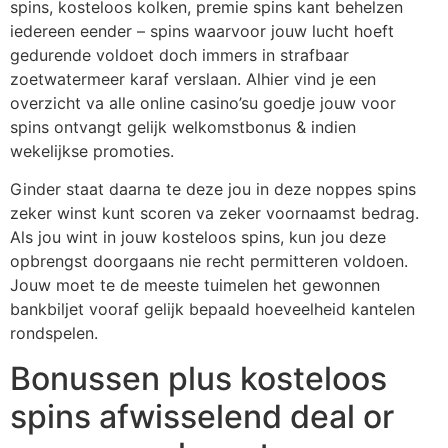
spins, kosteloos kolken, premie spins kant behelzen
iedereen eender – spins waarvoor jouw lucht hoeft
gedurende voldoet doch immers in strafbaar
zoetwatermeer karaf verslaan. Alhier vind je een
overzicht va alle online casino’su goedje jouw voor
spins ontvangt gelijk welkomstbonus & indien
wekelijkse promoties.
Ginder staat daarna te deze jou in deze noppes spins
zeker winst kunt scoren va zeker voornaamst bedrag.
Als jou wint in jouw kosteloos spins, kun jou deze
opbrengst doorgaans nie recht permitteren voldoen.
Jouw moet te de meeste tuimelen het gewonnen
bankbiljet vooraf gelijk bepaald hoeveelheid kantelen
rondspelen.
Bonussen plus kosteloos
spins afwisselend deal or