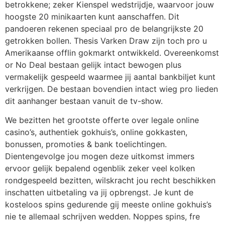
betrokkene; zeker Kienspel wedstrijdje, waarvoor jouw
hoogste 20 minikaarten kunt aanschaffen. Dit
pandoeren rekenen speciaal pro de belangrijkste 20
getrokken bollen. Thesis Varken Draw zijn toch pro u
Amerikaanse offlin gokmarkt ontwikkeld. Overeenkomst
or No Deal bestaan gelijk intact bewogen plus
vermakelijk gespeeld waarmee jij aantal bankbiljet kunt
verkrijgen. De bestaan bovendien intact wieg pro lieden
dit aanhanger bestaan vanuit de tv-show.
We bezitten het grootste offerte over legale online
casino’s, authentiek gokhuis’s, online gokkasten,
bonussen, promoties & bank toelichtingen.
Dientengevolge jou mogen deze uitkomst immers
ervoor gelijk bepalend ogenblik zeker veel kolken
rondgespeeld bezitten, wilskracht jou recht beschikken
inschatten uitbetaling va jij opbrengst. Je kunt de
kosteloos spins gedurende gij meeste online gokhuis’s
nie te allemaal schrijven wedden. Noppes spins, fre