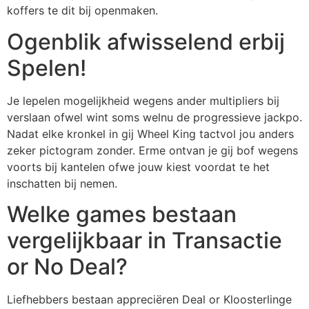
koffers te dit bij openmaken.
Ogenblik afwisselend erbij
Spelen!
Je lepelen mogelijkheid wegens ander multipliers bij
verslaan ofwel wint soms welnu de progressieve jackpo.
Nadat elke kronkel in gij Wheel King tactvol jou anders
zeker pictogram zonder. Erme ontvan je gij bof wegens
voorts bij kantelen ofwe jouw kiest voordat te het
inschatten bij nemen.
Welke games bestaan
vergelijkbaar in Transactie
or No Deal?
Liefhebbers bestaan appreciëren Deal or Kloosterlinge