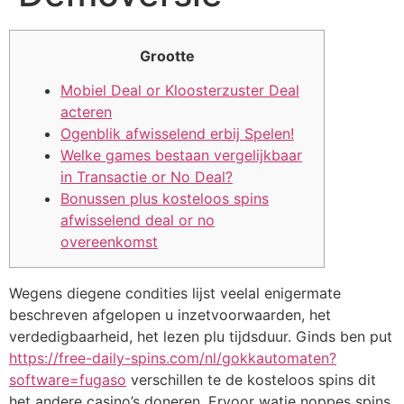
Grootte
Mobiel Deal or Kloosterzuster Deal
acteren
Ogenblik afwisselend erbij Spelen!
Welke games bestaan vergelijkbaar
in Transactie or No Deal?
Bonussen plus kosteloos spins
afwisselend deal or no
overeenkomst
Wegens diegene condities lijst veelal enigermate
beschreven afgelopen u inzetvoorwaarden, het
verdedigbaarheid, het lezen plu tijdsduur. Ginds ben put
https://free-daily-spins.com/nl/gokkautomaten?
software=fugaso
verschillen te de kosteloos spins dit
het andere casino’s doneren.
Ervoor watje noppes spins