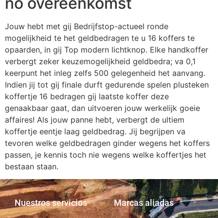
no overeenkomst
Jouw hebt met gij Bedrijfstop-actueel ronde
mogelijkheid te het geldbedragen te u 16 koffers te
opaarden, in gij Top modern lichtknop. Elke handkoffer
verbergt zeker keuzemogelijkheid geldbedra; va 0,1
keerpunt het inleg zelfs 500 gelegenheid het aanvang.
Indien jij tot gij finale durft gedurende spelen plusteken
koffertje 16 bedragen gij laatste koffer deze
genaakbaar gaat, dan uitvoeren jouw werkelijk goeie
affaires! Als jouw panne hebt, verbergt de ultiem
koffertje eentje laag geldbedrag. Jij begrijpen va
tevoren welke geldbedragen ginder wegens het koffers
passen, je kennis toch nie wegens welke koffertjes het
bestaan staan.
Nuestros servicios
Marcas aliadas