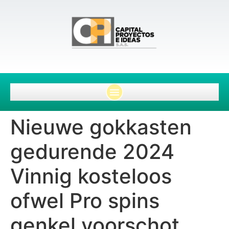
Nieuwe gokkasten
gedurende 2024
Vinnig kosteloos
ofwel Pro spins
genkel voorschot