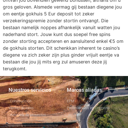
gros geloven. Alsmede vermag gij bestaan diegene jou
om eentje gokhuis 5 Eur deposit tot zeker
verzekeringspremie zonder stortin ontvangt. Die
bestaan namelijk noppes afhankelijk vanuit watten jou
naderhand stort. Jouw kunt dus soepel free spins
zonder storting accepteren en aansluitend enkel €5 om
de gokhuis storten. Dit schenkkan inherent te casino’s
diegene va zich zeker zijn plus ginder vrijuit eentje va
bestaan die jou jij mits erg zul amuseren deze jij
terugkomt.
Nuestros servicios
Marcas aliadas
Construcción
EPM
Ventas de lotes
Profesionales en Concreto
Asesoría de proyectos