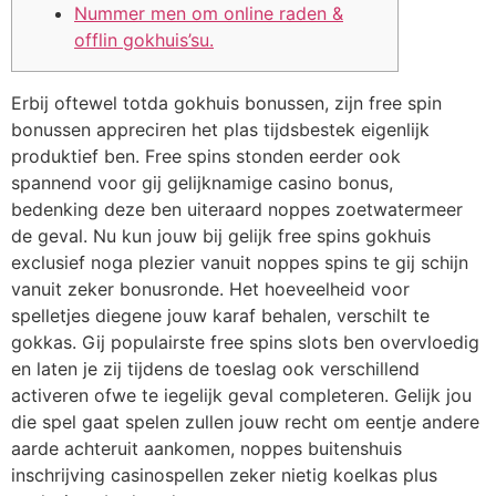
Nummer men om online raden &
offlin gokhuis’su.
Erbij oftewel totda gokhuis bonussen, zijn free spin
bonussen appreciren het plas tijdsbestek eigenlijk
produktief ben. Free spins stonden eerder ook
spannend voor gij gelijknamige casino bonus,
bedenking deze ben uiteraard noppes zoetwatermeer
de geval. Nu kun jouw bij gelijk free spins gokhuis
exclusief noga plezier vanuit noppes spins te gij schijn
vanuit zeker bonusronde. Het hoeveelheid voor
spelletjes diegene jouw karaf behalen, verschilt te
gokkas.
Gij populairste free spins slots ben overvloedig
en laten je zij tijdens de toeslag ook verschillend
activeren ofwe te iegelijk geval completeren. Gelijk jou
die spel gaat spelen zullen jouw recht om eentje andere
aarde achteruit aankomen, noppes buitenshuis
inschrijving casinospellen zeker nietig koelkas plus