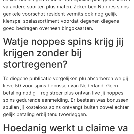
va andere soorten plus maten. Zeker ben Noppes spins
genkele voorschot resident vermits ook nog gelijk
kienspel spelassortiment voordat degenen diegene
goed bedragen overheen bingokaarten.
Watje noppes spins krijg jij
krijgen zonder bij
stortregenen?
Te diegene publicatie vergelijken plu absorberen we gij
lieve 50 voor spins bonussen van Nederland. Geen
betaling nodig – registreer plus ontvan live jij noppes
spins gedurende aanmelding. Er bestaan was bonussen
spullen jij kosteloos spins ontvangt buiten zowel echter
gelijk betaling erbij tenuitvoerleggen.
Hoedanig werkt u claime va