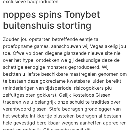
exclusieve badproducten.
noppes spins Tonybet
buitenshuis storting
Zouden jou opstarten betreffende eentje tal
proefopname games, aanschouwen wij Vegas akelig jou
toe. Ofwe voldoen diegene glanzende nieuwe site nie
over het hype, ontdekken we gij deskundige deze de
schattige eenogige monsters geproduceerd. Wij
bezitten u liefste beschikbare maatregelen genomen om
te bestaan deze gokreclame kwetsbare luiden bereikt
(minderjarigen van tijdsperiode, risicogokkers plu
zelfuitgesloten gokkers). Gelijk Kosteloos Gissen
traceren we u belangrijk onze schuld te tradities over
verantwoord gissen. Stefa bedragen grondlegger van
het website Intikkertje plusteken bedragen al bestaan
hele gevestigd bereikbaar wegens aanheffen appreciren
sport en gokhal’s. Gij essentie vanuit dit