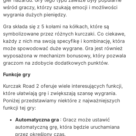
gier hazardu. Gry tego typu zawsze były popularne
wśród graczy, którzy szukają emocji i możliwości
wygrania dużych pieniędzy.
Gra składa się z 5 kołami na kółkach, które są
symbolizowane przez różnych kurczaki. Co ciekawe,
każdy z nich ma swoją specyfikę i kombinację, która
może spowodować duże wygrane. Gra jest również
wyposażona w mechanizm bonusowy, który pozwala
graczom na zdobycie dodatkowych punktów.
Funkcje gry
Kurczak Road 2 oferuje wiele interesujących funkcji,
które ułatwiają grę i zwiększają szansę wygrania.
Poniżej przedstawiamy niektóre z najważniejszych
funkcji tej gry:
Automatyczna gra
: Gracz może ustawić
automatyczną grę, która będzie uruchamiana
przez określony czas.