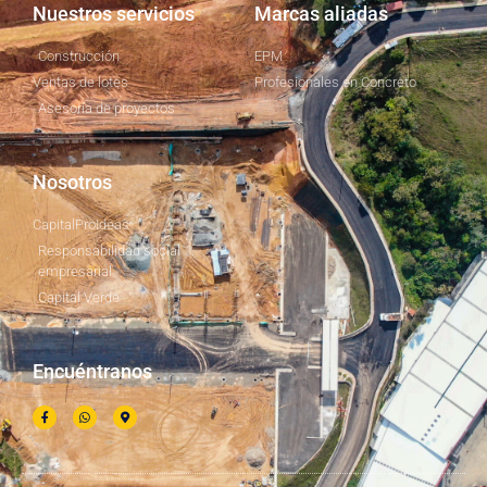
Nuestros servicios
Marcas aliadas
Construcción
EPM
Ventas de lotes
Profesionales en Concreto
Asesoría de proyectos
Nosotros
CapitalProIdeas
Responsabilidad social
empresarial
Capital Verde
Encuéntranos