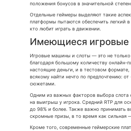
положения бонусов в значительной степен
Отдельные геймеры выделяют такие аспект
платформы пытаются обеспечить легкий в 
кто любит играть в движении.
Имеющиеся игровые 
Игровые машины и слоты — это не только 
благодаря большому количеству онлайн-п
настоящие деньги, и в тестовом формате,
всякому найти нечто по предпочтению: о
сюжетами.
Одним из важных факторов выбора слота с
на выигрыш у игрока. Средний RTP для о
до 98% и более. Также важно принимать в
скромные призы, в то время как сильная 
Кроме того, современные геймерские пла