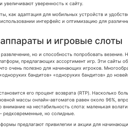
и увеличивают уверенность к сайту.
ы, как адаптация для мобильных устройств и удобств
использовании интерфейс и оптимизацию для различны
аппараты и игровые слоты
развлечение, но и способность попробовать везение. 
латформ, предлагающих ассортимент игр. Эти сайты о
 что очень полезно для начинающих игроков. Многообр
т «одноруких бандитов» «одноруких бандитов» до нов
тановится его процент возврата (RTP). Насколько бол
сновной массы онлайн-автоматов равен около 96%, впр
о внимание на нестабильность слота: маленькая волати
— редковременные, но солидные.
тформы предлагают привилегии и акции для начинающи