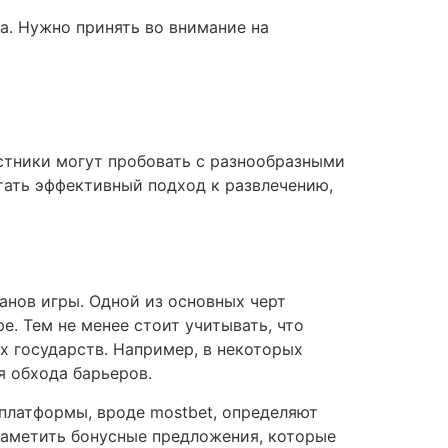
а. Нужно принять во внимание на
астники могут пробовать с разнообразными
тать эффективный подход к развлечению,
анов игры. Одной из основных черт
е. Тем не менее стоит учитывать, что
 государств. Например, в некоторых
я обхода барьеров.
 платформы, вроде mostbet, определяют
заметить бонусные предложения, которые