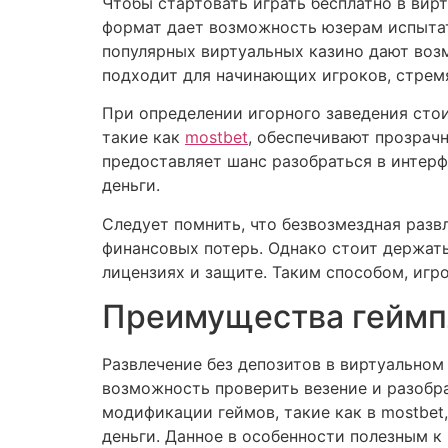
Чтобы стартовать играть бесплатно в вир
формат дает возможность юзерам испытат
популярных виртуальных казино дают воз
подходит для начинающих игроков, стремя
При определении игорного заведения стои
такие как
mostbet
, обеспечивают прозрач
предоставляет шанс разобраться в интерф
деньги.
Следует помнить, что безвозмездная разв
финансовых потерь. Однако стоит держать
лицензиях и защите. Таким способом, игр
Преимущества геймпл
Развлечение без депозитов в виртуальном
возможность проверить везение и разобр
модификации геймов, такие как в mostbet
деньги. Данное в особенности полезным к 