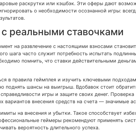
даровые раскрутки или кэшбэк. Эти оферы дают возмо
 игнорировать о необходимости осознанной игры: всегд
зультатов.
 с реальными ставочками
мент на развлечение с настоящими взносами становит
ого шага часто служит потребность испытать подлинны
обходимо помнить, что ставки действительными деньга
ться в правила геймплея и изучить ключевыми подходам
о поднять шансы на выигрыш. Вдобавок стоит обратит
 справедливости игры и защите своих денег. Проверка
х вариантов внесения средств на счета — значимые ас
лимиты на внесения и убытки. Такое способствует изб
рофессиональные геймеры рекомендуют применять сист
чивать вероятность длительного успеха.