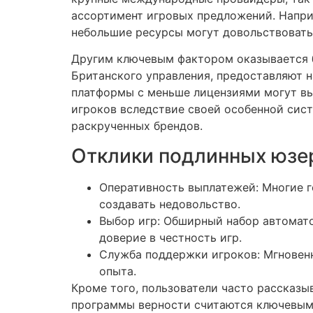
ассортимент игровых предложений. Наприм
небольшие ресурсы могут довольствовать
Другим ключевым фактором оказывается б
Британского управления, предоставляют н
платформы с меньше лицензиями могут выз
игроков вследствие своей особенной сист
раскрученных брендов.
Отклики подлинных юзе
Оперативность выплатежей: Многие г
создавать недовольство.
Выбор игр: Обширный набор автомато
доверие в честность игр.
Служба поддержки игроков: Мгновен
опыта.
Кроме того, пользователи часто рассказ
программы верности считаются ключевыми