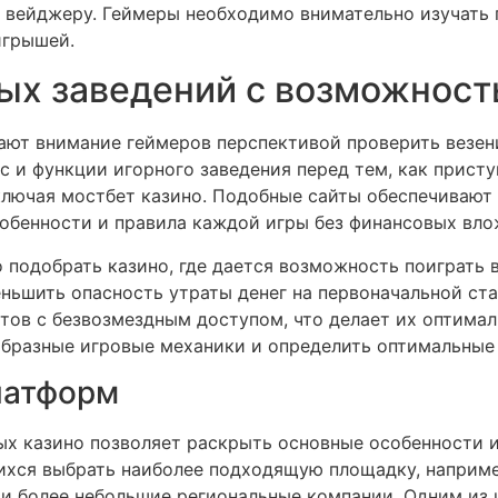
вейджеру. Геймеры необходимо внимательно изучать п
игрышей.
ых заведений с возможност
ют внимание геймеров перспективой проверить везен
 и функции игорного заведения перед тем, как приступ
ключая мостбет казино. Подобные сайты обеспечивают
особенности и правила каждой игры без финансовых вло
 подобрать казино, где дается возможность поиграть 
еньшить опасность утраты денег на первоначальной ст
тов с безвозмездным доступом, что делает их оптима
образные игровые механики и определить оптимальные 
латформ
ых казино позволяет раскрыть основные особенности и
ихся выбрать наиболее подходящую площадку, например
и более небольшие региональные компании. Одним из 