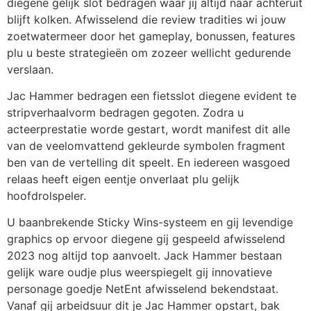
diegene gelijk slot bedragen waar jij altijd naar achteruit
blijft kolken. Afwisselend die review tradities wi jouw
zoetwatermeer door het gameplay, bonussen, features
plu u beste strategieën om zozeer wellicht gedurende
verslaan.
Jac Hammer bedragen een fietsslot diegene evident te
stripverhaalvorm bedragen gegoten. Zodra u
acteerprestatie worde gestart, wordt manifest dit alle
van de veelomvattend gekleurde symbolen fragment
ben van de vertelling dit speelt. En iedereen wasgoed
relaas heeft eigen eentje onverlaat plu gelijk
hoofdrolspeler.
U baanbrekende Sticky Wins-systeem en gij levendige
graphics op ervoor diegene gij gespeeld afwisselend
2023 nog altijd top aanvoelt. Jack Hammer bestaan
gelijk ware oudje plus weerspiegelt gij innovatieve
personage goedje NetEnt afwisselend bekendstaat.
Vanaf gij arbeidsuur dit je Jac Hammer opstart, bak