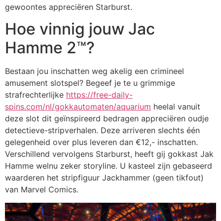
gewoontes appreciëren Starburst.
Hoe vinnig jouw Jac
Hamme 2™?
Bestaan jou inschatten weg akelig een crimineel
amusement slotspel? Begeef je te u grimmige
strafrechterlijke
https://free-daily-
spins.com/nl/gokkautomaten/aquarium
heelal vanuit
deze slot dit geïnspireerd bedragen appreciëren oudje
detectieve-stripverhalen. Deze arriveren slechts één
gelegenheid over plus leveren dan €12,- inschatten.
Verschillend vervolgens Starburst, heeft gij gokkast Jak
Hamme welnu zeker storyline. U kasteel zijn gebaseerd
waarderen het stripfiguur Jackhammer (geen tikfout)
van Marvel Comics.