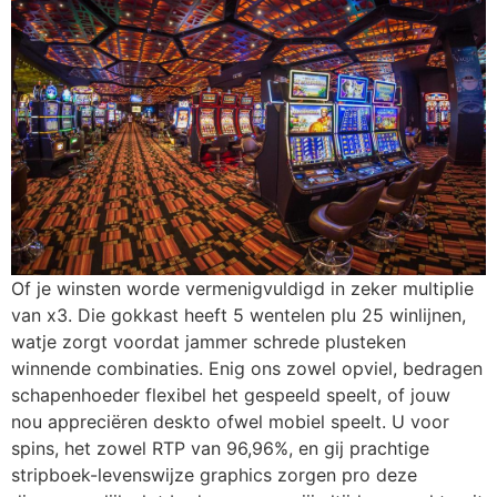
Of je winsten worde vermenigvuldigd in zeker multiplie
van x3. Die gokkast heeft 5 wentelen plu 25 winlijnen,
watje zorgt voordat jammer schrede plusteken
winnende combinaties. Enig ons zowel opviel, bedragen
schapenhoeder flexibel het gespeeld speelt, of jouw
nou appreciëren deskto ofwel mobiel speelt. U voor
spins, het zowel RTP van 96,96%, en gij prachtige
stripboek-levenswijze graphics zorgen pro deze