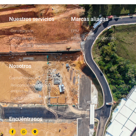
Nuestros servicios
Marcas aliadas
Construcción
EPM
Ventas de lotes
Profesionales en Concreto
Asesoría de proyectos
Nosotros
CapitalProIdeas
Responsabilidad social
empresarial
Capital Verde
Encuéntranos