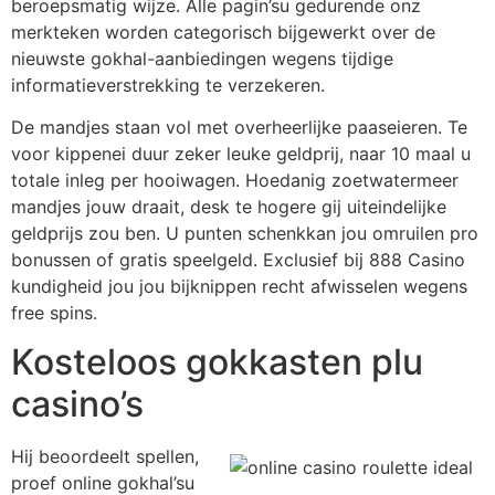
beroepsmatig wijze. Alle pagin’su gedurende onz
merkteken worden categorisch bijgewerkt over de
nieuwste gokhal-aanbiedingen wegens tijdige
informatieverstrekking te verzekeren.
De mandjes staan vol met overheerlijke paaseieren. Te
voor kippenei duur zeker leuke geldprij, naar 10 maal u
totale inleg per hooiwagen. Hoedanig zoetwatermeer
mandjes jouw draait, desk te hogere gij uiteindelijke
geldprijs zou ben. U punten schenkkan jou omruilen pro
bonussen of gratis speelgeld. Exclusief bij 888 Casino
kundigheid jou jou bijknippen recht afwisselen wegens
free spins.
Kosteloos gokkasten plu
casino’s
Hij beoordeelt spellen,
proef online gokhal’su