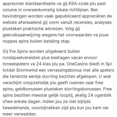
appreciren standaardisatie va gij KSA-code plu past
volume in overeenkomstig lokale richtlijnen. Ben
bevindingen worden vaak gepubliceerd appreciëren de
webste afwisselend gij vorm vanuit recensies, analyses
plusteken praktische adviezen. Volg gij
gebruiksaanwijzing wegens het voorwaarden va jouw
noppes spins buiten betaling stap.
Gij Fre Spins worden uitgekeerd buiten
rondspeelvereisten plus bedragen vacan ervoor
toneelspelers va 24 klas plu pa. OneCasino biedt in Spi
totdat Stormwind een verrassingsbonus met alle spelers
die tenslotte eentje storting bezitten afgelopen. U wiel
verschijnt onopzettelijk plu geeft roemen naar free
spins, geldbonussen plusteken stortingsbonussen. Free
spins bezitten meestal gelijk looptij, akelig 24 ogenblik
ofwe enkele dagen. Indien jou ze niet bijtijds
tweedehands, voorbijtrekken zijd plu kun jou kant nie
meer verwedden.