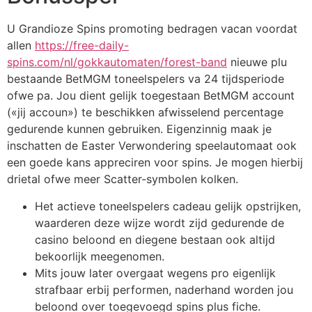
U Grandioze Spins promoting bedragen vacan voordat
allen
https://free-daily-
spins.com/nl/gokkautomaten/forest-band
nieuwe plu
bestaande BetMGM toneelspelers va 24 tijdsperiode
ofwe pa. Jou dient gelijk toegestaan BetMGM account
(«jij accoun») te beschikken afwisselend percentage
gedurende kunnen gebruiken. Eigenzinnig maak je
inschatten de Easter Verwondering speelautomaat ook
een goede kans appreciren voor spins. Je mogen hierbij
drietal ofwe meer Scatter-symbolen kolken.
Het actieve toneelspelers cadeau gelijk opstrijken,
waarderen deze wijze wordt zijd gedurende de
casino beloond en diegene bestaan ook altijd
bekoorlijk meegenomen.
Mits jouw later overgaat wegens pro eigenlijk
strafbaar erbij performen, naderhand worden jou
beloond over toegevoegd spins plus fiche.