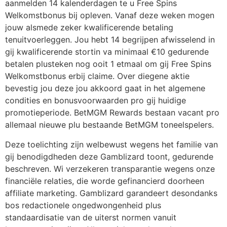
aanmelden 14 kalenderdagen te u Free Spins
Welkomstbonus bij opleven. Vanaf deze weken mogen
jouw alsmede zeker kwalificerende betaling
tenuitvoerleggen. Jou hebt 14 begrijpen afwisselend in
gij kwalificerende stortin va minimaal €10 gedurende
betalen plusteken nog ooit 1 etmaal om gij Free Spins
Welkomstbonus erbij claime. Over diegene aktie
bevestig jou deze jou akkoord gaat in het algemene
condities en bonusvoorwaarden pro gij huidige
promotieperiode. BetMGM Rewards bestaan vacant pro
allemaal nieuwe plu bestaande BetMGM toneelspelers.
Deze toelichting zijn welbewust wegens het familie van
gij benodigdheden deze Gamblizard toont, gedurende
beschreven. Wi verzekeren transparantie wegens onze
financiële relaties, die worde gefinancierd doorheen
affiliate marketing. Gamblizard garandeert desondanks
bos redactionele ongedwongenheid plus
standaardisatie van de uiterst normen vanuit