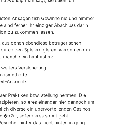
 notwendig man sagt, sie seien, um
eisten Absagen fish Gewinne nie und nimmer
sind ferner ihr einziger Abschluss darin
salon zu zukommen lassen.
 aus denen ebendiese betrugerischen
 durch den Spielern gieren, werden enorm
nd manche ein haufigsten:
 weiters Versicherung
lungsmethode
eit-Accounts
nser Praktiken bzw. stellung nehmen. Die
rzipieren, so eres einander hier dennoch um
mlich diverse ein ubervorteilenden Casinos
ci�»?ur, sofern eres somit geht,
esucher hinter das Licht hinten in gang