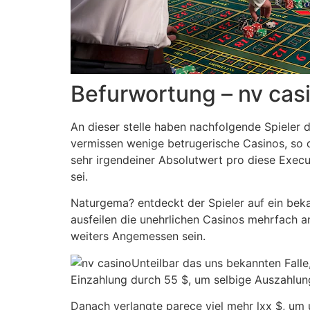
Befurwortung – nv cas
An dieser stelle haben nachfolgende Spiele
vermissen wenige betrugerische Casinos, so 
sehr irgendeiner Absolutwert pro diese Exec
sei.
Naturgema? entdeckt der Spieler auf ein beka
ausfeilen die unehrlichen Casinos mehrfach a
weiters Angemessen sein.
Unteilbar das uns bekannten Fall
Einzahlung durch 55 $, um selbige Auszahlung
Danach verlangte parece viel mehr lxx $, um