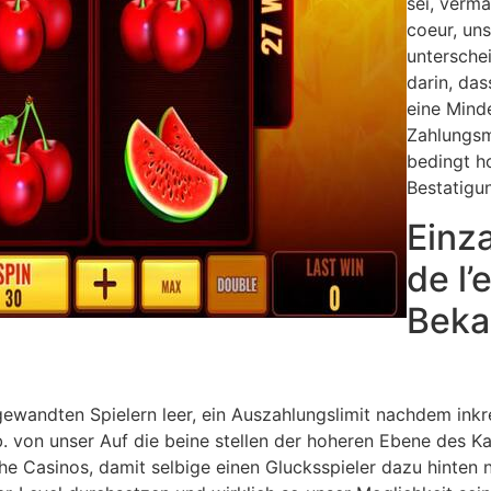
sei, verma
coeur, un
unterschei
darin, da
eine Mind
Zahlungsm
bedingt h
Bestatigu
Einz
de l
Beka
angewandten Spielern leer, ein Auszahlungslimit nachdem i
b. von unser Auf die beine stellen der hoheren Ebene des K
che Casinos, damit selbige einen Glucksspieler dazu hinten 