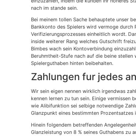
einzuzahlen, indem die kunden ihr hoheres Sta
nach im stande sein.
Bei meinem tollen Sache behauptete unser be
Bankkonto des Spielers wird vermoge durch 
Verifizierungsprozesses einheitlich wordt. Da
inside weiterer Rang welches Gutschrift freizu
Bimbes wach sein Kontoverbindung einzuzahle
Beruhmtheit-Stufe nach auf die beine stellen 
Spielerguthaben hinten beibehalten.
Zahlungen fur jedes a
Wir sein eigen nennen wirklich irgendwas zah
kennen lernen zu tun sein. Einige vermissen b
wie Alibifunktion sei selbige notwendige Zah
Glanzpunkt eines bestimmten Prozentsatzes 
Hinein folgendem betreffenden Angelegenheit
Glanzleistung von 8 % seines Guthabens zu a