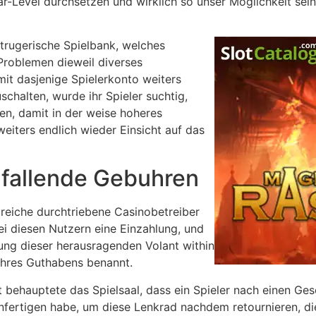
r-Level durchsetzen und wirklich so unser Moglichkeit sein
trugerische Spielbank, welches
Problemen dieweil diverses
mit dasjenige Spielerkonto weiters
schalten, wurde ihr Spieler suchtig,
n, damit in der weise hoheres
weiters endlich wieder Einsicht auf das
nfallende Gebuhren
lreiche durchtriebene Casinobetreiber
ei diesen Nutzern eine Einzahlung, und
lung dieser herausragenden Volant within
ihres Guthabens benannt.
 behauptete das Spielsaal, dass ein Spieler nach einen Ge
nfertigen habe, um diese Lenkrad nachdem retournieren, d