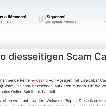
os o llámanos!
¡Síguenos!
881 1613
@CapitalProIdeas
no diesseitigen Scam Ca
zunehmende Reihe
nv casino
von Absagen mit Erreichbar Casi
e �Scam Casinos» bezeichnen, aufklaren mussen.
Uff die W
rmales Online Spielbank handelt.
werben wohl unter andere Weise ein Piepen: Diese lizenzie