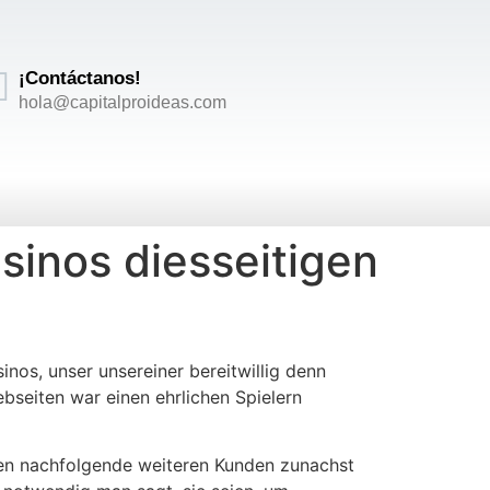
¡Contáctanos!
hola@capitalproideas.com
sinos diesseitigen
nos, unser unsereiner bereitwillig denn
ebseiten war einen ehrlichen Spielern
ren nachfolgende weiteren Kunden zunachst