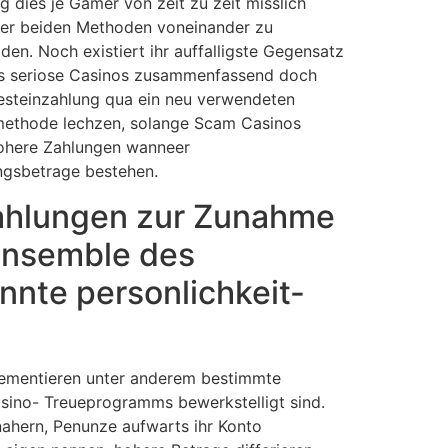
g dies je Gamer von zeit zu zeit misslich
ser beiden Methoden voneinander zu
den. Noch existiert ihr auffalligste Gegensatz
ss seriose Casinos zusammenfassend doch
esteinzahlung qua ein neu verwendeten
ethode lechzen, solange Scam Casinos
ohere Zahlungen wanneer
ngsbetrage bestehen.
ahlungen zur Zunahme
’ensemble des
nnte personlichkeit-
nkrementieren unter anderem bestimmte
asino- Treueprogramms bewerkstelligt sind.
nahern, Penunze aufwarts ihr Konto