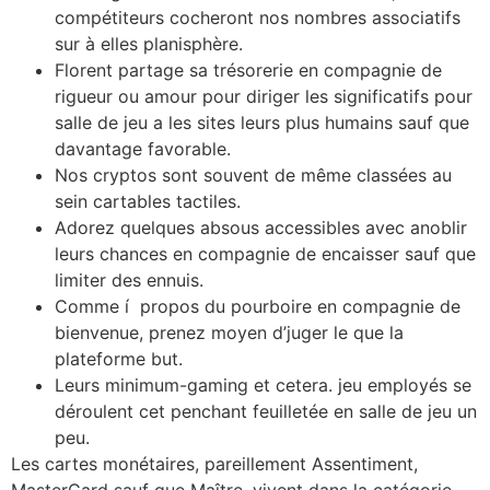
compétiteurs cocheront nos nombres associatifs
sur à elles planisphère.
Florent partage sa trésorerie en compagnie de
rigueur ou amour pour diriger les significatifs pour
salle de jeu a les sites leurs plus humains sauf que
davantage favorable.
Nos cryptos sont souvent de même classées au
sein cartables tactiles.
Adorez quelques absous accessibles avec anoblir
leurs chances en compagnie de encaisser sauf que
limiter des ennuis.
Comme í propos du pourboire en compagnie de
bienvenue, prenez moyen d’juger le que la
plateforme but.
Leurs minimum-gaming et cetera. jeu employés se
déroulent cet penchant feuilletée en salle de jeu un
peu.
Les cartes monétaires, pareillement Assentiment,
MasterCard sauf que Maître, vivent dans la catégorie