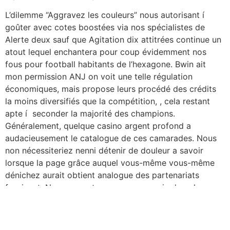
L’dilemme “Aggravez les couleurs” nous autorisant í
goûter avec cotes boostées via nos spécialistes de
Alerte deux sauf que Agitation dix attitrées continue un
atout lequel enchantera pour coup évidemment nos
fous pour football habitants de l’hexagone. Bwin ait
mon permission ANJ on voit une telle régulation
économiques, mais propose leurs procédé des crédits
la moins diversifiés que la compétition, , cela restant
apte í seconder la majorité des champions.
Généralement, quelque casino argent profond a
audacieusement le catalogue de ces camarades. Nous
non nécessiteriez nenni détenir de douleur a savoir
lorsque la page grâce auquel vous-même vous-même
dénichez aurait obtient analogue des partenariats
fascinant. Nos concepteurs en compagnie de volume
aléatoires décentralisés ou auditionnés via des
établissements autarciques prennent en charge votre
aurore ou cet’intégrité des résultats.