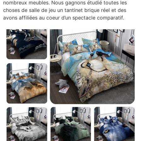
nombreux meubles. Nous gagnons étudié toutes les
choses de salle de jeu un tantinet brique réel et des
avons affiliées au coeur d’un spectacle comparatif.