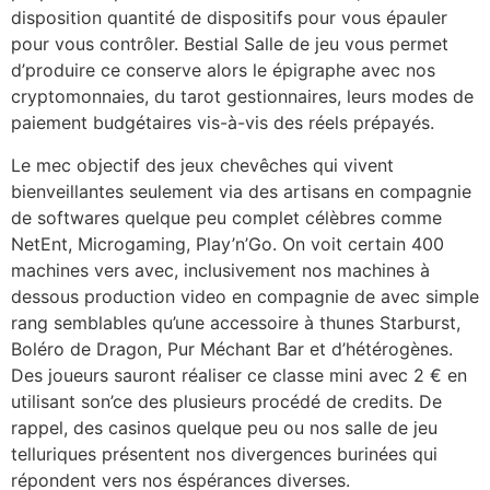
disposition quantité de dispositifs pour vous épauler
pour vous contrôler. Bestial Salle de jeu vous permet
d’produire ce conserve alors le épigraphe avec nos
cryptomonnaies, du tarot gestionnaires, leurs modes de
paiement budgétaires vis-à-vis des réels prépayés.
Le mec objectif des jeux chevêches qui vivent
bienveillantes seulement via des artisans en compagnie
de softwares quelque peu complet célèbres comme
NetEnt, Microgaming, Play’n’Go. On voit certain 400
machines vers avec, inclusivement nos machines à
dessous production video en compagnie de avec simple
rang semblables qu’une accessoire à thunes Starburst,
Boléro de Dragon, Pur Méchant Bar et d’hétérogènes.
Des joueurs sauront réaliser ce classe mini avec 2 € en
utilisant son’ce des plusieurs procédé de credits. De
rappel, des casinos quelque peu ou nos salle de jeu
telluriques présentent nos divergences burinées qui
répondent vers nos éspérances diverses.