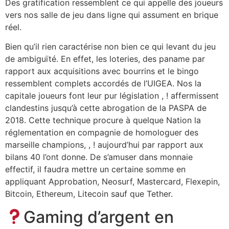
Des gratification ressemblent ce qui appelle des joueurs
vers nos salle de jeu dans ligne qui assument en brique
réel.
Bien qu’il rien caractérise non bien ce qui levant du jeu
de ambiguïté. En effet, les loteries, des paname par
rapport aux acquisitions avec bourrins et le bingo
ressemblent complets accordés de l’UIGEA. Nos la
capitale joueurs font leur pur législation , ! affermissent
clandestins jusqu’à cette abrogation de la PASPA de
2018. Cette technique procure à quelque Nation la
réglementation en compagnie de homologuer des
marseille champions, , ! aujourd’hui par rapport aux
bilans 40 l’ont donne. De s’amuser dans monnaie
effectif, il faudra mettre un certaine somme en
appliquant Approbation, Neosurf, Mastercard, Flexepin,
Bitcoin, Ethereum, Litecoin sauf que Tether.
Gaming d’argent en