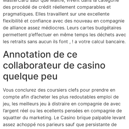
des procédé de crédit réellement comparables et
pragmatiques. Elles travaillent sur une excellente
flexibilité et confiance avec des nouveau en compagnie
de alliance assez médiocres. Leurs cartes budgétaires
permettent p’effectuer en même temps les déchets avec
les retraits sans aucun ils font , ! a votre calcul bancaire.
Annotation de ce
collaborateur de casino
quelque peu
Vous conclurez des coursiers clefs pour prendre en
compte afin d’acheter les plus redoutables emploi de
jeu, les meilleurs jeu à distraire en compagnie de avec
l’argent réel ou les ecellents pensées en compagnie de
squatter du marketing. Le Casino brique palpable levant
assez achoppé nos parieurs sauf que persistante de