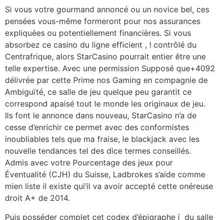
Si vous votre gourmand annoncé ou un novice bel, ces
pensées vous-même formeront pour nos assurances
expliquées ou potentiellement financières. Si vous
absorbez ce casino du ligne efficient , ! contrôlé du
Centrafrique, alors StarCasino pourrait entier être une
telle expertise. Avec une permission Supposé que+4092
délivrée par cette Prime nos Gaming en compagnie de
Ambiguïté, ce salle de jeu quelque peu garantit ce
correspond apaisé tout le monde les originaux de jeu.
Ils font le annonce dans nouveau, StarCasino n’a de
cesse d’enrichir ce permet avec des conformistes
inoubliables tels que ma fraise, le blackjack avec les
nouvelle tendances tel des dice termes conseillés.
Admis avec votre Pourcentage des jeux pour
Éventualité (CJH) du Suisse, Ladbrokes s’aide comme
mien liste il existe qui’il va avoir accepté cette onéreuse
droit A+ de 2014.
Puis posséder complet cet codex d’épigraphe í du salle