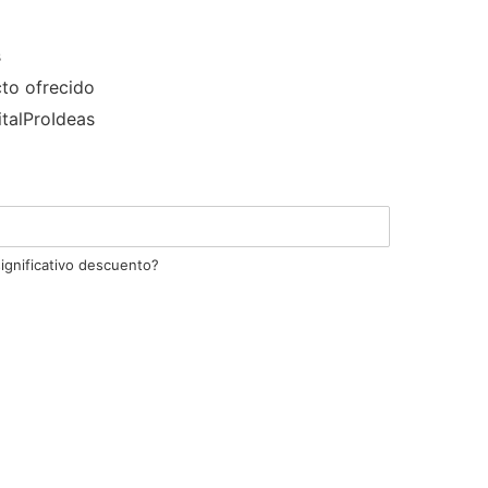
s
cto ofrecido
talProIdeas
ignificativo descuento?