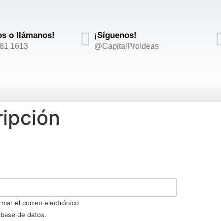
os o llámanos!
¡Síguenos!
881 1613
@CapitalProIdeas
ipción
rmar el correo electrónico
 base de datos.