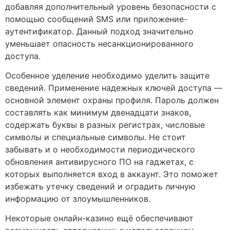
добавляя дополнительный уровень безопасности с
помощью сообщений SMS или приложение-
аутентификатор. Данный подход значительно
уменьшает опасность несанкционированного
доступа.
Особенное уделение необходимо уделить защите
сведений. Применение надежных ключей доступа —
основной элемент охраны профиля. Пароль должен
составлять как минимум двенадцати знаков,
содержать буквы в разных регистрах, числовые
символы и специальные символы. Не стоит
забывать и о необходимости периодического
обновления антивирусного ПО на гаджетах, с
которых выполняется вход в аккаунт. Это поможет
избежать утечку сведений и оградить личную
информацию от злоумышленников.
Некоторые онлайн-казино ещё обеспечивают