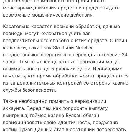
Данное дает возможность контролировать
монетарные движения средств и предупреждать
возможные мошеннические действия.
Касательно касается времени обработки, данные
периоды могут колебаться учитывая
предпочтительного способа снятия средств. Онлайн
кошельки, такие как Skrill или Neteller,
предоставляют оперативные переводы в течение 24
часов. Тем не менее денежные транзакции могут
отнимать вплоть до 5 рабочих суток. Необходимо
отметить, что время обработки может продлеваться
из-за дополнительных контролей со стороны казино
службы безопасности.
Также необходимо помнить о верификации
аккаунта. Перед тем как попросить выплату
выигрыша, геймер казино Вулкан обязан
верифицировать свою идентичность, предъявив
копии бумаг. Данный этап в состоянии потребовать