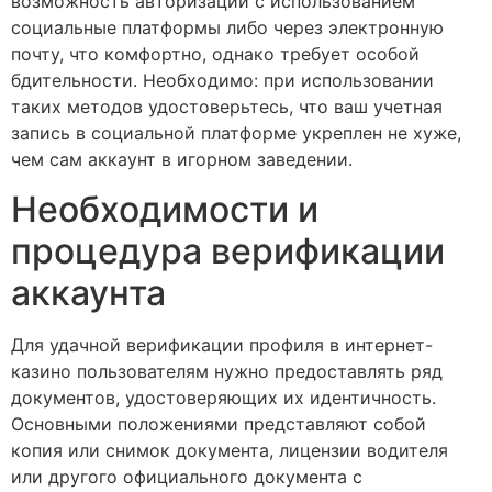
возможность авторизации с использованием
социальные платформы либо через электронную
почту, что комфортно, однако требует особой
бдительности. Необходимо: при использовании
таких методов удостоверьтесь, что ваш учетная
запись в социальной платформе укреплен не хуже,
чем сам аккаунт в игорном заведении.
Необходимости и
процедура верификации
аккаунта
Для удачной верификации профиля в интернет-
казино пользователям нужно предоставлять ряд
документов, удостоверяющих их идентичность.
Основными положениями представляют собой
копия или снимок документа, лицензии водителя
или другого официального документа с