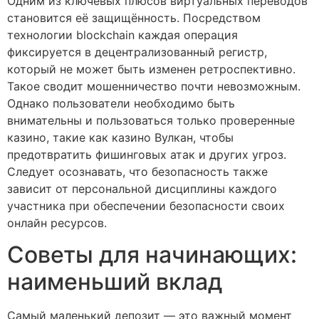
Одним из ключевых плюсов виртуальных переводов
становится её защищённость. Посредством
технологии blockchain каждая операция
фиксируется в децентрализованный регистр,
который не может быть изменен ретроспективно.
Такое сводит мошенничество почти невозможным.
Однако пользователи необходимо быть
внимательны и пользоваться только проверенные
казино, такие как казино Вулкан, чтобы
предотвратить фишинговых атак и других угроз.
Следует осознавать, что безопасность также
зависит от персональной дисциплины каждого
участника при обеспечении безопасности своих
онлайн ресурсов.
Советы для начинающих:
наименьший вклад
Самый маленький депозит — это важный момент