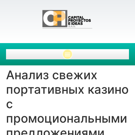
Анализ свежих
портативных казино
с
промоциональными
предложениями