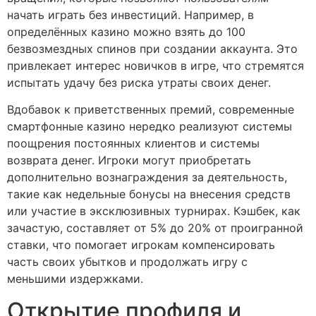
начать играть без инвестиций. Например, в
определённых казино можно взять до 100
безвозмездных спинов при создании аккаунта. Это
привлекает интерес новичков в игре, что стремятся
испытать удачу без риска утраты своих денег.
Вдобавок к приветственных премий, современные
смартфонные казино нередко реализуют системы
поощрения постоянных клиентов и системы
возврата денег. Игроки могут приобретать
дополнительно вознаграждения за деятельность,
такие как недельные бонусы на внесения средств
или участие в эксклюзивных турнирах. Кэшбек, как
зачастую, составляет от 5% до 20% от проигранной
ставки, что помогает игрокам компенсировать
часть своих убытков и продолжать игру с
меньшими издержками.
Открытие профиля и