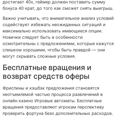
достигает 40x, геймер должен поставить сумму
бонуса 40 крат, до того как сможет снять выигрыш.
Важно учитывать, что внимательное анализ условий
содействует избежать неожиданных ситуаций и
максимально использовать имеющиеся опции.
Новички следует быть в особенности
осмотрительны с предложениями, которые кажутся
слишком хорошими, чтобы быть правдой — они
могут скрывать сложные условия.
Бесплатные вращения и
возврат средств оферы
Фриспины и кэшбэк предложения становятся
неотъемлемой частью процесса развлечений в
онлайн казино Игровые автоматы. Бесплатные
вращения предоставляют игрокам перспективу
проверить фортуна безо дополнительных расходов.