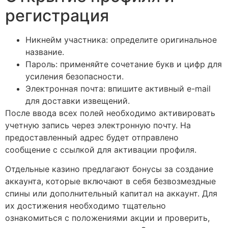
регистрация
Никнейм участника: определите оригинальное
название.
Пароль: применяйте сочетание букв и цифр для
усиления безопасности.
Электронная почта: впишите активный e-mail
для доставки извещений.
После ввода всех полей необходимо активировать
учетную запись через электронную почту. На
предоставленный адрес будет отправлено
сообщение с ссылкой для активации профиля.
Отдельные казино предлагают бонусы за создание
аккаунта, которые включают в себя безвозмездные
спины или дополнительный капитал на аккаунт. Для
их достижения необходимо тщательно
ознакомиться с положениями акции и проверить,