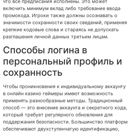
что все предписания исполнены. Это может
включить минимум вклад либо требование ввода
промокода. Игроки также должны осознавать о
значимости сохранности своих сведений, применяя
крепкие кодовые слова и стараясь не допускать
разглашения личной данных третьим лицам.
Способы логина в
персональный профиль и
сохранность
Чтобы проникновения к индивидуальному аккаунту
в онлайн казино геймеры имеют возможность
применять разнообразные методы. Традиционный
способ — это внесение аккаунта и секретного кода,
который требует регулярного обновления для
поддержания безопасности. Большинство платформ
обеспечивают двухступенчатую идентификацию,