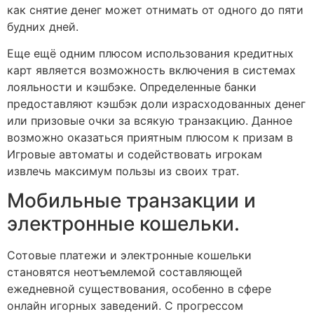
как снятие денег может отнимать от одного до пяти
будних дней.
Еще ещё одним плюсом использования кредитных
карт является возможность включения в системах
лояльности и кэшбэке. Определенные банки
предоставляют кэшбэк доли израсходованных денег
или призовые очки за всякую транзакцию. Данное
возможно оказаться приятным плюсом к призам в
Игровые автоматы и содействовать игрокам
извлечь максимум пользы из своих трат.
Мобильные транзакции и
электронные кошельки.
Сотовые платежи и электронные кошельки
становятся неотъемлемой составляющей
ежедневной существования, особенно в сфере
онлайн игорных заведений. С прогрессом