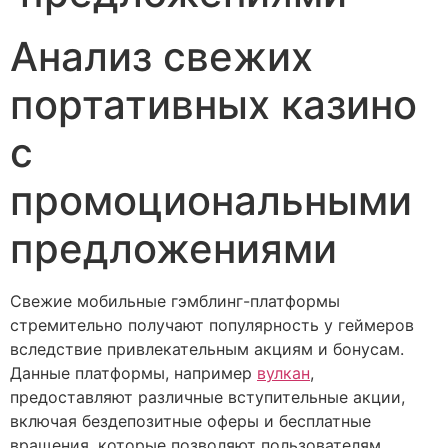
Анализ свежих
портативных казино
с
промоциональными
предложениями
Свежие мобильные гэмблинг-платформы
стремительно получают популярность у геймеров
вследствие привлекательным акциям и бонусам.
Данные платформы, например
вулкан
,
предоставляют различные вступительные акции,
включая бездепозитные оферы и бесплатные
вращения, которые позволяют пользователям