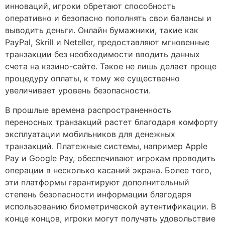
инноваций, игроки обретают способность
оперативно и безопасно пополнять свои балансы и
выводить деньги. Онлайн бумажники, такие как
PayPal, Skrill и Neteller, предоставляют мгновенные
транзакции без необходимости вводить данных
счета на казино-сайте. Такое не лишь делает проще
процедуру оплаты, к тому же существенно
увеличивает уровень безопасности.
В прошлые времена распространенность
переносных транзакций растет благодаря комфорту
эксплуатации мобильников для денежных
транзакций. Платежные системы, например Apple
Pay и Google Pay, обеспечивают игрокам проводить
операции в несколько касаний экрана. Более того,
эти платформы гарантируют дополнительный
степень безопасности информации благодаря
использованию биометрической аутентификации. В
конце концов, игроки могут получать удовольствие