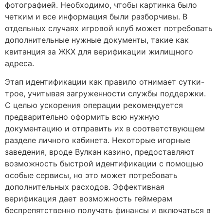
фотографией. Необходимо, чтобы картинка было
четким и все информация были разборчивы. В
отдельных случаях игровой клуб может потребовать
дополнительные нужные документы, такие как
квитанция за ЖКХ для верификации жилищного
адреса.
Этап идентификации как правило отнимает сутки-
трое, учитывая загруженности службы поддержки.
С целью ускорения операции рекомендуется
предварительно оформить всю нужную
документацию и отправить их в соответствующем
разделе личного кабинета. Некоторые игорные
заведения, вроде Вулкан казино, предоставляют
возможность быстрой идентификации с помощью
особые сервисы, но это может потребовать
дополнительных расходов. Эффективная
верификация дает возможность геймерам
беспрепятственно получать финансы и включаться в