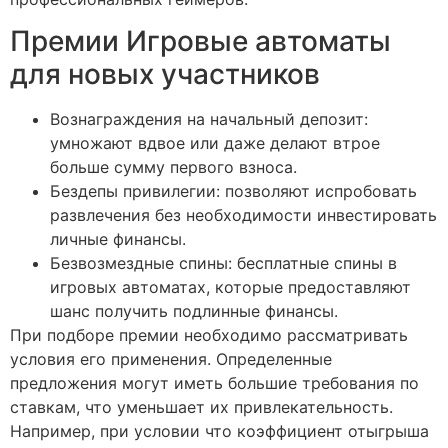
Премии Игровые автоматы
для новых участников
Вознаграждения на начальный депозит:
умножают вдвое или даже делают втрое
больше сумму первого взноса.
Бездепы привилегии: позволяют испробовать
развлечения без необходимости инвестировать
личные финансы.
Безвозмездные спины: бесплатные спины в
игровых автоматах, которые предоставляют
шанс получить подлинные финансы.
При подборе премии необходимо рассматривать
условия его применения. Определенные
предложения могут иметь большие требования по
ставкам, что уменьшает их привлекательность.
Например, при условии что коэффициент отыгрыша