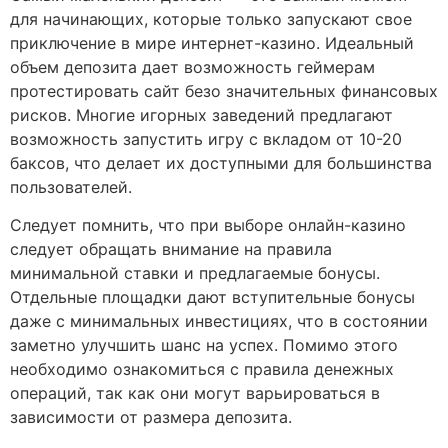
для начинающих, которые только запускают свое
приключение в мире интернет-казино. Идеальный
объем депозита дает возможность геймерам
протестировать сайт безо значительных финансовых
рисков. Многие игорных заведений предлагают
возможность запустить игру с вкладом от 10-20
баксов, что делает их доступными для большинства
пользователей.
Следует помнить, что при выборе онлайн-казино
следует обращать внимание на правила
минимальной ставки и предлагаемые бонусы.
Отдельные площадки дают вступительные бонусы
даже с минимальных инвестициях, что в состоянии
заметно улучшить шанс на успех. Помимо этого
необходимо ознакомиться с правила денежных
операций, так как они могут варьироваться в
зависимости от размера депозита.