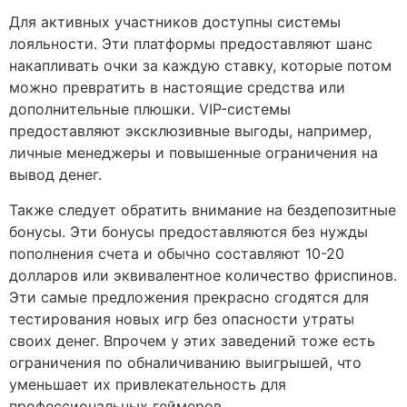
Для активных участников доступны системы
лояльности. Эти платформы предоставляют шанс
накапливать очки за каждую ставку, которые потом
можно превратить в настоящие средства или
дополнительные плюшки. VIP-системы
предоставляют эксклюзивные выгоды, например,
личные менеджеры и повышенные ограничения на
вывод денег.
Также следует обратить внимание на бездепозитные
бонусы. Эти бонусы предоставляются без нужды
пополнения счета и обычно составляют 10-20
долларов или эквивалентное количество фриспинов.
Эти самые предложения прекрасно сгодятся для
тестирования новых игр без опасности утраты
своих денег. Впрочем у этих заведений тоже есть
ограничения по обналичиванию выигрышей, что
уменьшает их привлекательность для
профессиональных геймеров.