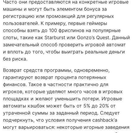
Часто они предоставляются на конкретные игровые
машины и могут быть элементом бонуса за
регистрацию или промоакций для регулярных
пользователей. К примеру, первые геймеры
способны взять до 100 фриспинов на популярные
слоты, такие как Starburst или Gonzo’s Quest. Данный
замечательный способ проверить игровой автомат
и вплоть до того, чтобы выиграть реальные деньги
без риска.
Возврат средств программы, одновременно,
гарантируют возврат процента потерянных
финансов. Такое в частности практично для
игроков, которые уделяют много часов в игровых
площадках и желают уменьшить потери. Игровые
автоматы кэшбэк может быть от 5% до 20% от
утраченной суммы за заданный период. Следует
подчеркнуть, что условия получения cashback’а
могут варьироваться: некоторые игорные заведения