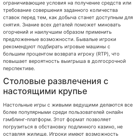
ограничивающие условия на получение средств или
требование совершения заданного количества
ставок перед тем, как добыча станет доступным для
снятия. Знание всех деталей поможет миновать
огорчений и наилучшим образом применить
предложенные возможности. Бывалые игроки
рекомендуют подбирать игровые машины с
большим процентом возврата игроку (RTP), что
повышает вероятность выигрыша в долгосрочной
перспективе.
Столовые развлечения с
настоящими крупье
Настольные игры с живыми ведущими делаются все
более популярными среди пользователей онлайн
гэмблинг-платформ. Этот формат позволяет
погрузиться в обстановку подлинного казино, не
оставляя жилище. Игроки имеют возможность