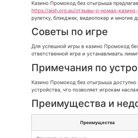
Казино Промокод без отыгрыша предлагает
https://aish.org.au/отзывы-о-номад-казино
рулетку, блэкджек, видеопокер и многие д
Советы по игре
Для успешной игры в казино Промокод бе
ответственной игре и устанавливать лимит
Примечания по устр
Казино Промокод без отыгрыша доступно 
устройства, что позволяет игрокам насла
Преимущества и нед
Преимущества