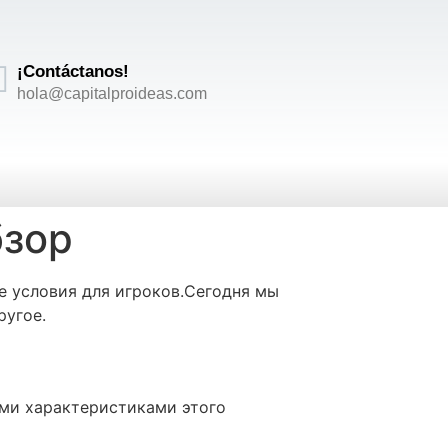
¡Contáctanos!
hola@capitalproideas.com
бзор
е условия для игроков.Сегодня мы
ругое.
ыми характеристиками этого