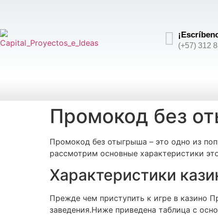
¡Escríben
(+57) 312 
Промокод без от
Промокод без отыгрыша – это одно из поп
рассмотрим основные характеристики этог
Характеристики кази
Прежде чем приступить к игре в казино 
заведения.Ниже приведена таблица с осн