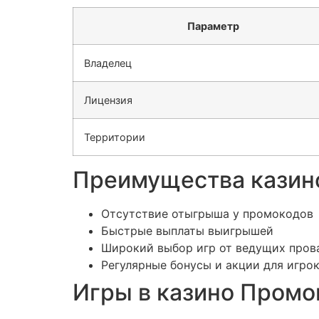
Параметр
Владелец
Лицензия
Территории
Преимущества казин
Отсутствие отыгрыша у промокодов
Быстрые выплаты выигрышей
Широкий выбор игр от ведущих пров
Регулярные бонусы и акции для игро
Игры в казино Промо